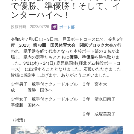
で優勝、準優勝！そして、イ
ンターハイへ！
投稿日時 : 2023/07/26
ボート部
令和5年7月8日㈯～9日㈰、戸田ボートコースにて、令和5年
度（2023）
第78回 国民体育大会 関東ブロック大会
が行
われ、県予選を経て代表となった本校ボート部の３名が出
場し、県内の選手たちとともに
優勝、準優勝
を勝ち取りま
した。9/21(木)～24(日) 鹿児島国体(輝北ダム特設ボートコ
ース) に出場することとなりました。応援いただきました
皆様に感謝申し上げます。ありがとうございました。
少年男子 舵手付きクォードルプル ３年 宮本大
成 優勝 国体へ
少年女子 舵手付きクォードルプル ３年 清水日南子
準優勝 国体へ
２年 成塚美菜子
（補漕）