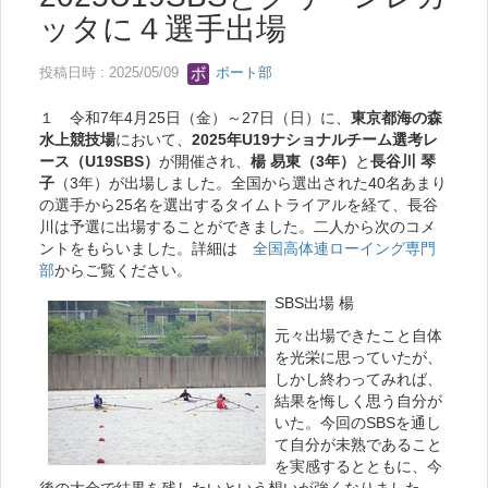
ッタに４選手出場
投稿日時 : 2025/05/09
ボート部
１ 令和7年4月25日（金）～27日（日）に、
東京都海の森
水上競技場
において、
2025年U19ナショナルチーム選考レ
ース（U19SBS）
が開催され、
楊 易東（3年）
と
長谷川 琴
子
（3年）が出場しました。全国から選出された40名あまり
の選手から25名を選出するタイムトライアルを経て、長谷
川は予選に出場することができました。二人から次のコメ
ントをもらいました。詳細は
全国高体連ローイング専門
部
からご覧ください。
SBS出場 楊
元々出場できたこと自体
を光栄に思っていたが、
しかし終わってみれば、
結果を悔しく思う自分が
いた。今回のSBSを通し
て自分が未熟であること
を実感するとともに、今
後の大会で結果を残したいという想いが強くなりました。