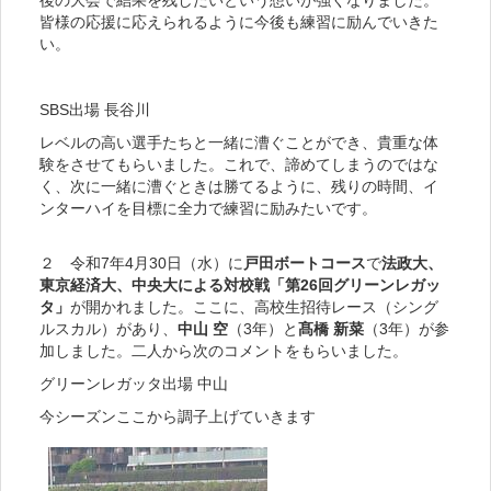
皆様の応援に応えられるように今後も練習に励んでいきた
い。
SBS出場 長谷川
レベルの高い選手たちと一緒に漕ぐことができ、貴重な体
験をさせてもらいました。これで、諦めてしまうのではな
く、次に一緒に漕ぐときは勝てるように、残りの時間、イ
ンターハイを目標に全力で練習に励みたいです。
２ 令和7年4月30日（水）に
戸田ボートコース
で
法政大、
東京経済大、中央大による対校戦「第26回グリーンレガッ
タ」
が開かれました。ここに、高校生招待レース（シング
ルスカル）があり、
中山 空
（3年）と
髙橋 新菜
（3年）が参
加しました。二人から次のコメントをもらいました。
グリーンレガッタ出場 中山
今シーズンここから調子上げていきます