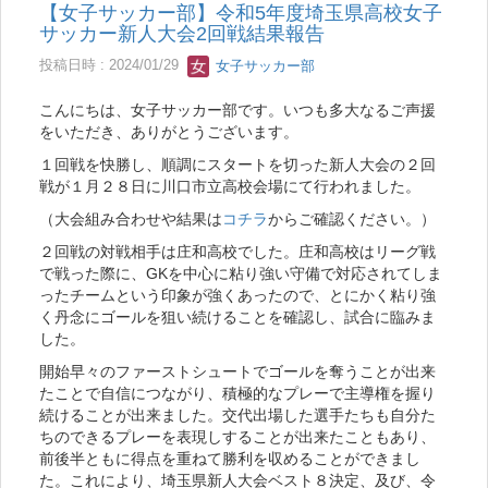
【女子サッカー部】令和5年度埼玉県高校女子
サッカー新人大会2回戦結果報告
投稿日時 : 2024/01/29
女子サッカー部
こんにちは、女子サッカー部です。いつも多大なるご声援
をいただき、ありがとうございます。
１回戦を快勝し、順調にスタートを切った新人大会の２回
戦が１月２８日に川口市立高校会場にて行われました。
（大会組み合わせや結果は
コチラ
からご確認ください。）
２回戦の対戦相手は庄和高校でした。庄和高校はリーグ戦
で戦った際に、GKを中心に粘り強い守備で対応されてしま
ったチームという印象が強くあったので、とにかく粘り強
く丹念にゴールを狙い続けることを確認し、試合に臨みま
した。
開始早々のファーストシュートでゴールを奪うことが出来
たことで自信につながり、積極的なプレーで主導権を握り
続けることが出来ました。交代出場した選手たちも自分た
ちのできるプレーを表現しすることが出来たこともあり、
前後半ともに得点を重ねて勝利を収めることができまし
た。これにより、埼玉県新人大会ベスト８決定、及び、令