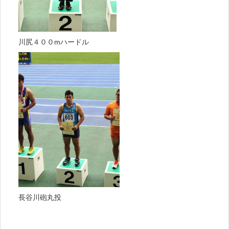
川尻４００mハードル
長谷川砲丸投