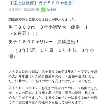
【陸上競技部】男子８００m優勝！！
投稿日時 : 2022/06/19
陸上部
関東高校陸上競技大会３日目が終わりました。
男子８００m ３年小瀬堅大 優勝！！
（２連覇！！）
男子１６００mリレー 決勝進出！
（３年川尻、３年原、３年小山、３年小
瀬）
大会３日目の今日は、男子８００mで３年のキャプテン小瀬
堅大が昨年度に引き続き優勝を決め、２連覇を達成しまし
た。決勝のレースも格の違いを見せつけたレースでした。
男子１６００mリレーも抜きつ抜かれつのレース展開でした
が、４人の団結により組１着で見事に明日の決勝に駒を進
めることができました。１６００mリレーは８００mと同様
に昨年度に引き続きの連覇を目指して頑張ります。