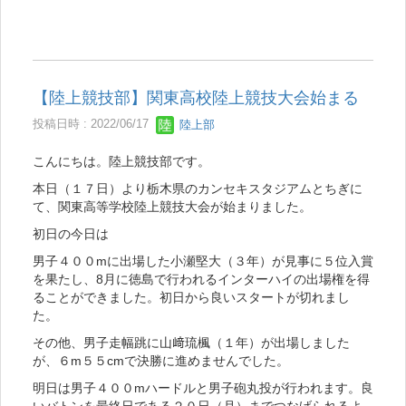
【陸上競技部】関東高校陸上競技大会始まる
投稿日時 : 2022/06/17
陸上部
こんにちは。陸上競技部です。
本日（１７日）より栃木県のカンセキスタジアムとちぎに
て、関東高等学校陸上競技大会が始まりました。
初日の今日は
男子４００mに出場した小瀬堅大（３年）が見事に５位入賞
を果たし、8月に徳島で行われるインターハイの出場権を得
ることができました。初日から良いスタートが切れまし
た。
その他、男子走幅跳に山﨑琉楓（１年）が出場しました
が、６m５５cmで決勝に進めませんでした。
明日は男子４００mハードルと男子砲丸投が行われます。良