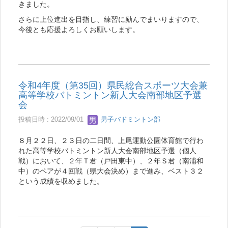
きました。
さらに上位進出を目指し、練習に励んでまいりますので、
今後とも応援よろしくお願いします。
令和4年度（第35回）県民総合スポーツ大会兼
高等学校バトミントン新人大会南部地区予選
会
投稿日時 : 2022/09/01
男子バドミントン部
８月２２日、２３日の二日間、上尾運動公園体育館で行わ
れた高等学校バトミントン新人大会南部地区予選（個人
戦）において、２年Ｔ君（戸田東中）、２年Ｓ君（南浦和
中）のペアが４回戦（県大会決め）まで進み、ベスト３２
という成績を収めました。