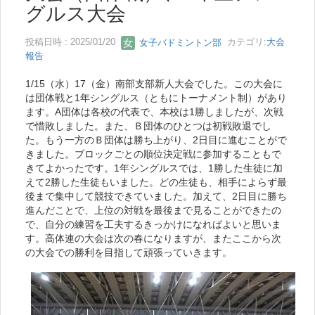
グルス大会
投稿日時 : 2025/01/20
女子バドミントン部
カテゴリ:
大会
報告
1/15（水）17（金）南部支部新人大会でした。この大会に
は団体戦と1年シングルス（ともにトーナメント制）があり
ます。A団体は各校の代表で、本校は1勝しましたが、次戦
で惜敗しました。また、Ｂ団体のひとつは初戦敗退でし
た。もう一方のＢ団体は勝ち上がり、2日目に進むことがで
きました。ブロックごとの順位決定戦に参加することもで
きてよかったです。1年シングルスでは、1勝した生徒に加
えて2勝した生徒もいました。どの生徒も、相手によらず最
後まで集中して競技できていました。加えて、2日目に勝ち
進んだことで、上位の対戦を最後まで見ることができたの
で、自分の練習を工夫するきっかけになればよいと思いま
す。高体連の大会は次の春になりますが、またここから次
の大会での勝利を目指して頑張っていきます。