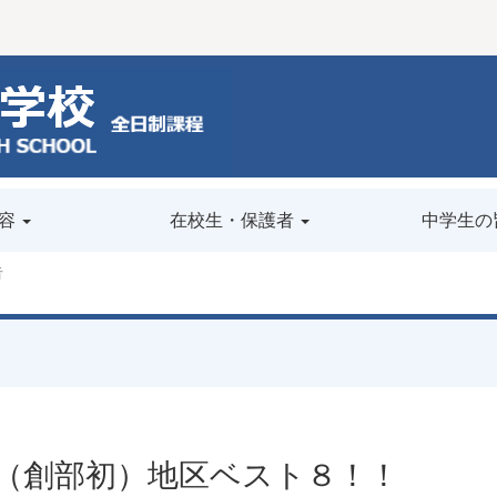
容
在校生・保護者
中学生の
告
（創部初）地区ベスト８！！