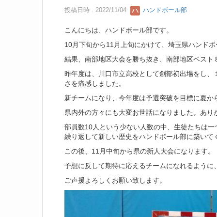
投稿日時 : 2022/11/04
ハンドボール部
こんにちは、ハンドボール部です。
10月下旬から11月上旬にかけて、埼玉県ハンド
結果、南部地区大会を勝ち抜き、南部地区ベスト
昨年度は、川口市立高校として創部初出場をし、
さを痛感しました。
新チームになり、今年度は予選突破を目標に夏か
県内外の方々にも大変お世話になりました。あり
部員数10人という少ない人数の中、生徒たちは
繰り返して新しい歴史をハンドボール部に築いて
この後、11月中旬から県の新人大会になります。
予想に反して期待に応えるチームになれるように
ご声援よろしくお願い致します。