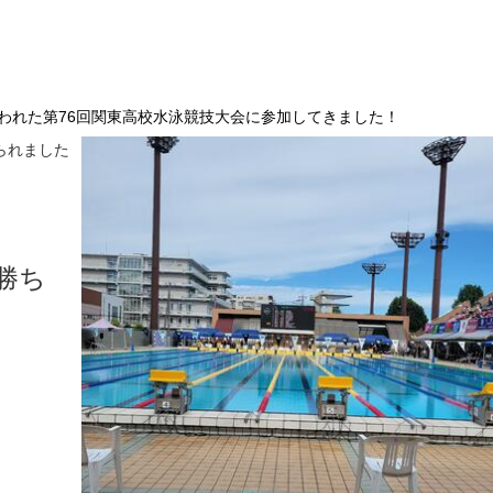
行われた第76回関東高校水泳競技大会に参
加してきました！
られました
勝ち