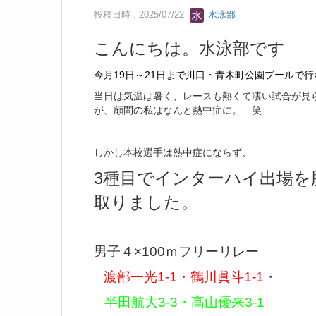
投稿日時 : 2025/07/22
水泳部
こんにちは。水泳部です
今月19日～21日まで川口・青木町公園プールで
当日は気温は暑く、レースも熱くて凄い試合が見
が、顧問の私はなんと熱中症に。 笑
しかし本校選手は熱中症にならず、
3種目でインターハイ出場を
取りました。
男子４×100ｍフリーリレー
渡部一光1-1・鶴川眞斗1-1
・
半田航大3-3・髙山優来3-1