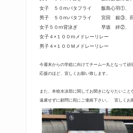
女子 ５０ⅿバタフライ 飯島心羽①、
男子 ５０ⅿバタフライ 宮田 
女子５０ⅿ背泳ぎ 早坂 絆②、
女子４×１００ⅿメドレーリレー
男子４×１００Ｍメドレーリレー
今週末からの学総に向けてチーム一丸となって頑
応援のほど、宜しくお願い致します。
また、本校水泳部に関してお聞きになりたいこと
遠慮せずに顧問に宛にご連絡下さい。 宜しくお