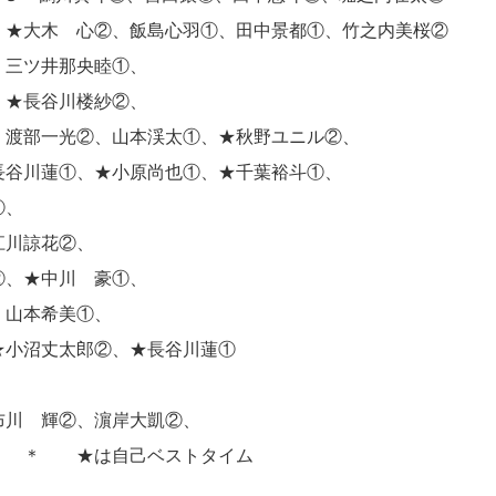
大木 心②、飯島心羽①、田中景都①、竹之内美桜②
三ツ井那央睦①、
★長谷川楼紗②、
部一光②、山本渓太①、★秋野ユニル②、
長谷川蓮①、★小原尚也①、★千葉裕斗①、
、
川諒花②、
、★中川 豪①、
、山本希美①、
小沼丈太郎②、★長谷川蓮①
、
布川 輝②、濵岸大凱②、
ベストタイム