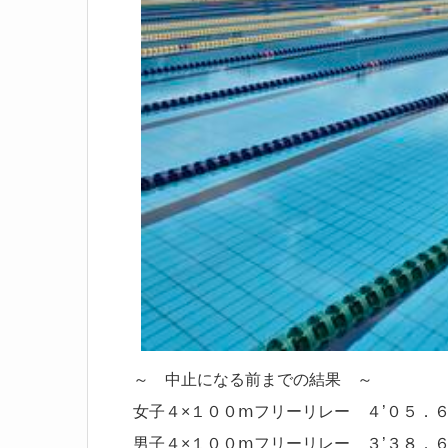
～ 中止になる前までの結果 ～
女子４×１００ⅿフリーリレー ４’０５．
男子４×１００ⅿフリーリレー ３’３８．