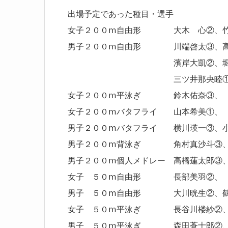
出場予定であった種目・選手
女子２００ⅿ自由形 大木 心②、竹
男子２００ⅿ自由形 川端啓太③、高
濱岸大凱②、
三ツ井那央睦①、山本
女子２００ⅿ平泳ぎ 鈴木
女子２００ⅿバタフライ 山本希美①、
男子２００ⅿバタフライ 横川瑛一③
男子２００ⅿ背泳ぎ 角村真沙斗③、
男子２００ⅿ個人メドレー 高橋蓮太
女子 ５０ⅿ自由形 長部美羽②
男子 ５０ⅿ自由形 大川晄生②、鶴川
女子 ５０ⅿ平泳ぎ 長
男子 ５０ⅿ平泳ぎ 森田蒼士郎②