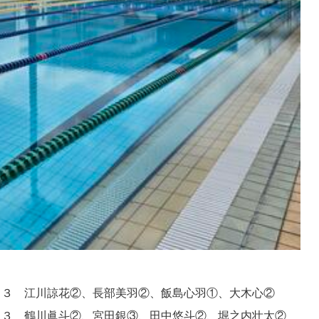
６３ 江川諒花②、長部美羽②、飯島心羽①、大木心②
６３ 鶴川眞斗②、宮田銀③、田中悠斗②、堀之内壮太②