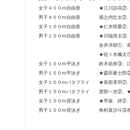
女子４００ⅿ自由形 ★江川諒花②、★
男子４００ⅿ自由形 堀之内壮太②、
女子１００ⅿ自由形 ★仁木咲愛②、
男子１００ⅿ自由形 ★川端啓太③、渡
金井洋頼①、
★佐々木楓太①
女子１００ⅿ平泳ぎ 鈴木佑奈③、江
男子１００ⅿ平泳ぎ ★森田蒼士郎②
女子１００ⅿバタフライ ★長部美羽②
男子１００ⅿバタフライ 渡部一光②、★
女子１００ⅿ背泳ぎ ★早坂 絆②
男子１００ⅿ背泳ぎ 角村真沙斗③
＊ ★は自己