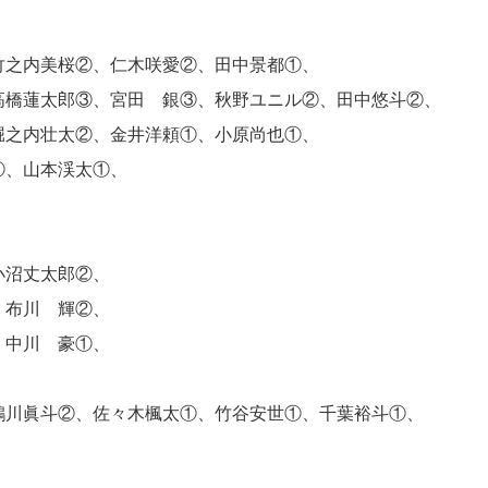
之内美桜②、仁木咲愛②、田中景都①、
橋蓮太郎③、宮田 銀③、秋野ユニル②、田中悠斗②、
堀之内壮太②、金井洋頼①、小原尚也①、
渓太①、
佑奈③、
、小沼丈太郎②、
布川 輝②、
郎③、中川 豪①、
、
眞斗②、佐々木楓太①、竹谷安世①、千葉裕斗①、
谷川楼紗②、
、