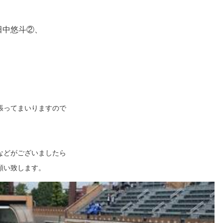
銀③、田中悠斗②、
張ってまいりますので
などがございましたら
願い致します。