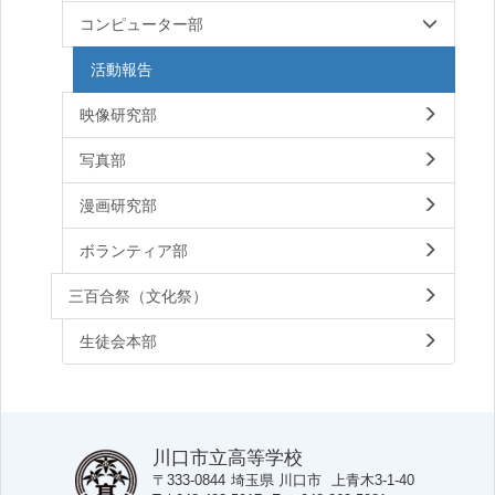
コンピューター部
活動報告
映像研究部
写真部
漫画研究部
ボランティア部
三百合祭（文化祭）
生徒会本部
川口市立高等学校
〒333-0844
埼玉県
川口市
上青木3-1-40