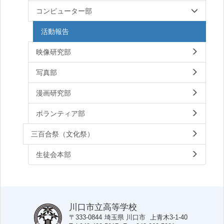
コンピューター部
活動報告
映像研究部
写真部
漫画研究部
ボランティア部
三百合祭（文化祭）
生徒会本部
川口市立高等学校
〒333-0844
埼玉県
川口市
上青木3-1-40