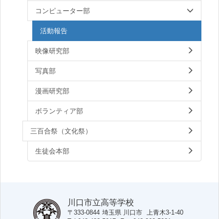
コンピューター部
活動報告
映像研究部
写真部
漫画研究部
ボランティア部
三百合祭（文化祭）
生徒会本部
川口市立高等学校
〒333-0844
埼玉県
川口市
上青木3-1-40