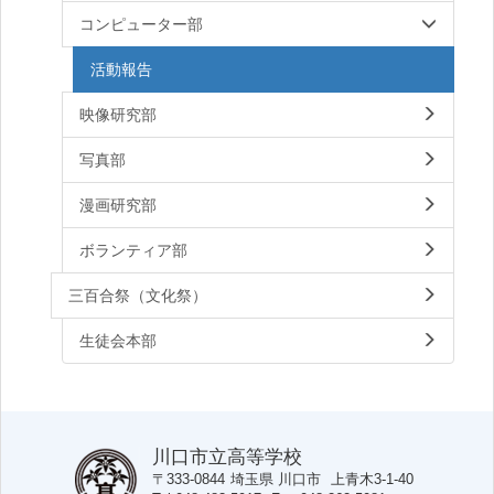
コンピューター部
活動報告
映像研究部
写真部
漫画研究部
ボランティア部
三百合祭（文化祭）
生徒会本部
川口市立高等学校
〒333-0844
埼玉県
川口市
上青木3-1-40