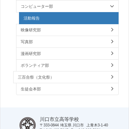
コンピューター部
活動報告
映像研究部
写真部
漫画研究部
ボランティア部
三百合祭（文化祭）
生徒会本部
川口市立高等学校
〒333-0844
埼玉県
川口市
上青木3-1-40