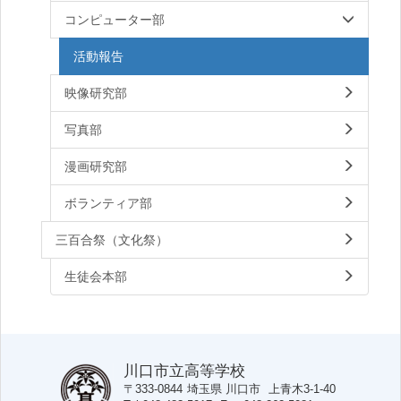
コンピューター部
活動報告
映像研究部
写真部
漫画研究部
ボランティア部
三百合祭（文化祭）
生徒会本部
川口市立高等学校
〒333-0844
埼玉県
川口市
上青木3-1-40