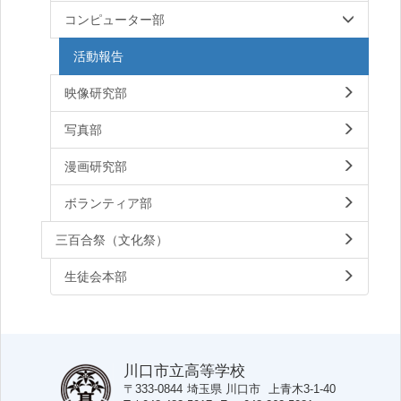
コンピューター部
活動報告
映像研究部
写真部
漫画研究部
ボランティア部
三百合祭（文化祭）
生徒会本部
川口市立高等学校
〒333-0844
埼玉県
川口市
上青木3-1-40