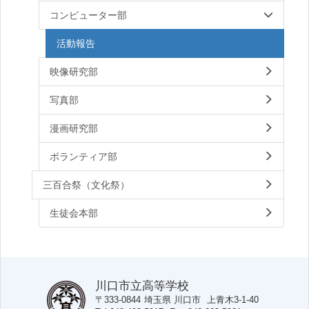
コンピューター部
活動報告
映像研究部
写真部
漫画研究部
ボランティア部
三百合祭（文化祭）
生徒会本部
川口市立高等学校
〒333-0844
埼玉県
川口市
上青木3-1-40