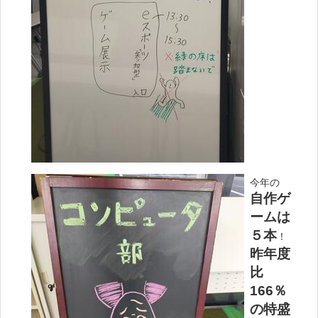
今年の
自作ゲ
ームは
５本
！
昨年度
比
166％
の特盛