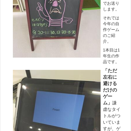
でお送り
します。
それでは
今年の自
作ゲーム
のご紹
介。
1本目は1
年生の作
品です。
「ただ
左右に
避ける
だけの
ゲー
ム」
謙
虚なタイ
トルがつ
いていま
すが、ゲ