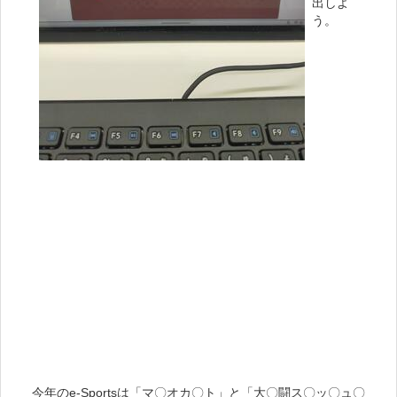
出しよ
う。
今年のe-Sportsは「マ〇オカ〇ト」と「大〇闘ス〇ッ〇ュ〇