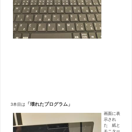
「壊れたプログラム」
3本目は
画面に表
示され
た 紙と
モニター