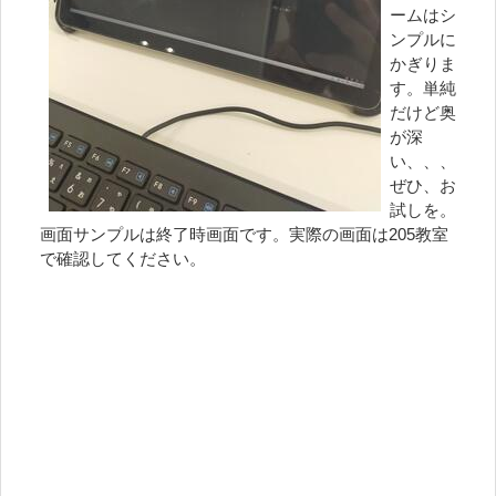
ームはシ
ンプルに
かぎりま
す。単純
だけど奥
が深
い、、、
ぜひ、お
試しを。
画面サンプルは終了時画面です。実際の画面は205教室
で確認してください。