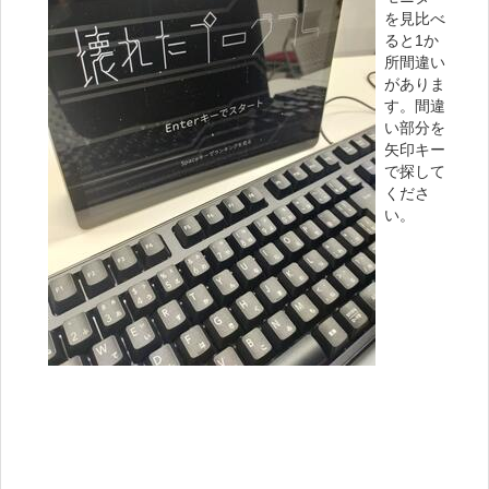
を見比べ
ると1か
所間違い
がありま
す。間違
い部分を
矢印キー
で探して
くださ
い。