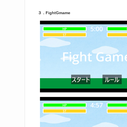
３．FightGmame