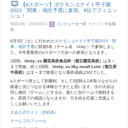
【eスポーツ】ポケモンユナイト甲子園
2023「関東」地区予選に参加。9位でフィニッ
シュ！
投稿日時 : 2023/06/13
コンピューター部
カテゴリ:
大会報
告
6月3日（土）に行われた
ポケモンユナイト甲子園2023「関
東」地区予選
に部員5名（チーム名 Unity;）で参加しまし
た。今年度最初のeスポーツ大会への参加となります。
1回戦
Unity; vs 園芸高校食品科（都立園芸高校）
は
２－
１
で突破。続く2回戦
Unity; vs Sky recall Lciel（都立府
中高校）
は
１－２
で敗退となり最終成績は9位でした。
eスポーツ班として初勝利、そして2回戦も1本取りながらの
敗退と次につながる体験ができたと思います。次の大会は
同じ種目（ゲーム）にするか、新たに別ゲームで挑戦する
か、部員での相談になりますが、引き続き応援ご支援よろ
しくお願いいたします。
大会公式サイト（対戦表）
チームプロフィール