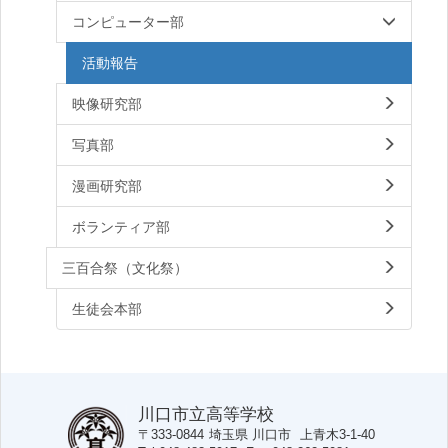
コンピューター部
活動報告
映像研究部
写真部
漫画研究部
ボランティア部
三百合祭（文化祭）
生徒会本部
川口市立高等学校
〒333-0844
埼玉県
川口市
上青木3-1-40