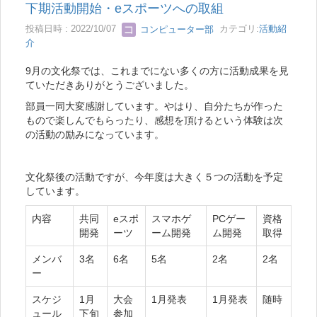
下期活動開始・eスポーツへの取組
投稿日時 : 2022/10/07
コンピューター部
カテゴリ:
活動紹
介
9月の文化祭では、これまでにない多くの方に活動成果を見
ていただきありがとうございました。
部員一同大変感謝しています。やはり、自分たちが作った
もので楽しんでもらったり、感想を頂けるという体験は次
の活動の励みになっています。
文化祭後の活動ですが、今年度は大きく５つの活動を予定
しています。
内容
共同
eスポ
スマホゲ
PCゲー
資格
開発
ーツ
ーム開発
ム開発
取得
メンバ
3名
6名
5名
2名
2名
ー
スケジ
1月
大会
1月発表
1月発表
随時
ュール
下旬
参加