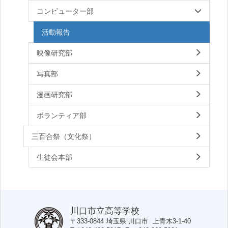
コンピューター部
活動報告
映像研究部
写真部
漫画研究部
ボランティア部
三百合祭（文化祭）
生徒会本部
川口市立高等学校
〒333-0844
埼玉県
川口市
上青木3-1-40