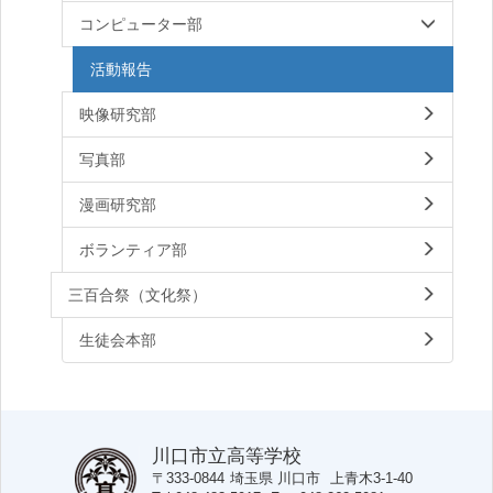
コンピューター部
活動報告
映像研究部
写真部
漫画研究部
ボランティア部
三百合祭（文化祭）
生徒会本部
川口市立高等学校
〒333-0844
埼玉県
川口市
上青木3-1-40