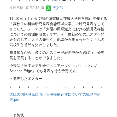
投稿日時 : 01/30 12:10
天文部
1月10日（土）天文部の研究班は茨城大学理学部が主催する
「高校生の科学研究発表会@茨城大学」で研究発表をして
きました。テーマは「太陽の周縁減光における波長依存性
についての観測的研究」です。今年度初めてのポスター発
表を通じて、大学の先生や、他県から集まったたくさんの
高校生と意見を交わしました。
初参加ながら、多くのポスター発表の中から選ばれ、優秀
賞を受賞することができました。
今後は「日本天文学会ジュニアセッション」「つくば
Science Edge」でも発表を行う予定です。
・発表したポスター
↓ ↓ ↓ ↓ ↓ ↓ ↓ ↓ ↓ ↓ ↓
太陽の周縁減光における波長依存性についての観測的研
究.pdf
・表彰状