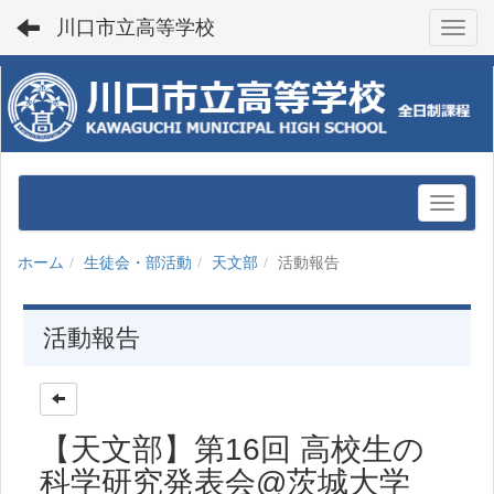
川口市立高等学校
Toggl
ホーム
生徒会・部活動
天文部
活動報告
活動報告
【天文部】第16回 高校生の
科学研究発表会@茨城大学