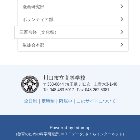
漫画研究部
ボランティア部
三百合祭（文化祭）
生徒会本部
川口市立高等学校
〒333-0844
埼玉県
川口市
上青木3-1-40
Tel
048-483-5917
Fax
048-262-5081
全日制
｜
定時制
｜
附属中｜
このサイトについて
Powered by
edumap
（
教育のための科学研究所
,
ＮＴＴデータ
,
さくらインターネット
）