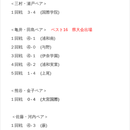
＜三村・瀬戸ペア＞
１回戦 ３-４ (国際学院)
＜亀井・田島ペア＞
ベスト16 県大会出場
１回戦 ④-１ (浦和南)
２回戦 ④-０ (与野)
３回戦 ④-１ (伊奈学園)
４回戦 ④-２ (浦和実業)
５回戦 １-４ (上尾)
＜熊谷・金子ペア＞
１回戦
０-４ (大宮国際)
＜佐藤・河内ペア＞
１回戦 ④-３ (蕨)