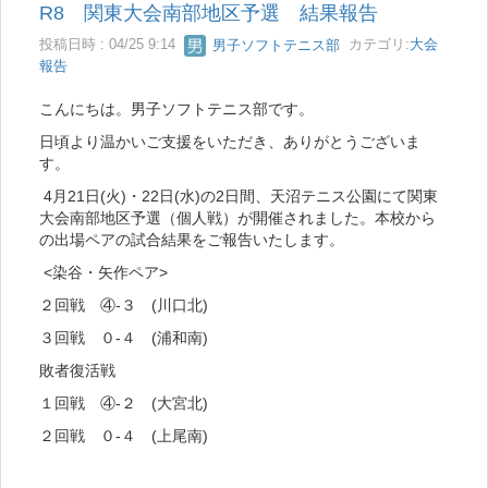
R8 関東大会南部地区予選 結果報告
投稿日時 : 04/25 9:14
男子ソフトテニス部
カテゴリ:
大会
報告
こんにちは。男子ソフトテニス部です。
日頃より温かいご支援をいただき、ありがとうございま
す。
4月21日(火)・22日(水)の2日間、天沼テニス公園にて関東
大会南部地区予選（個人戦）が開催されました。本校から
の出場ペアの試合結果をご報告いたします。
<染谷・矢作ペア>
２回戦 ④-３ (川口北)
３回戦 ０-４ (浦和南)
敗者復活戦
１回戦 ④-２ (大宮北)
２回戦 ０-４ (上尾南)