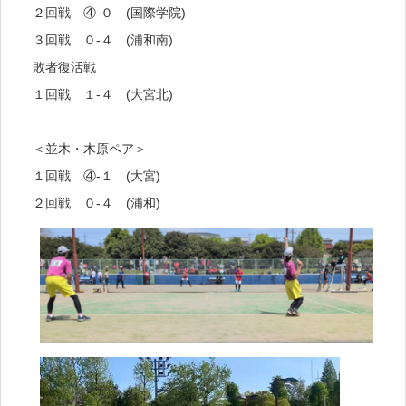
２回戦 ④-０ (国際学院)
３回戦 ０-４ (浦和南)
敗者復活戦
１回戦 １-４ (大宮北)
＜並木・木原ペア＞
１回戦 ④-１ (大宮)
２回戦 ０-４ (浦和)