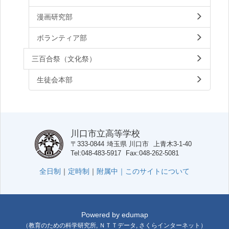
漫画研究部
ボランティア部
三百合祭（文化祭）
生徒会本部
川口市立高等学校
〒333-0844
埼玉県
川口市
上青木3-1-40
Tel
048-483-5917
Fax
048-262-5081
全日制
｜
定時制
｜
附属中｜
このサイトについて
Powered by
edumap
（
教育のための科学研究所
,
ＮＴＴデータ
,
さくらインターネット
）