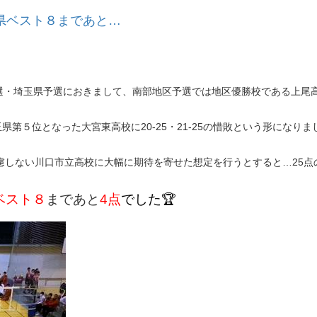
県ベスト８まであと…
予選・埼玉県予選におきまして、南部地区予選では地区優勝校である上尾
県第５位となった大宮東高校に20-25・21‐25の惜敗という形になりま
慮しない川口市立高校に大幅に期待を寄せた想定を行うとすると…25点
ベスト８
まであと
4点
でした🏆