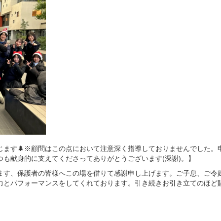
じます🌲※顧問はこの点において注意深く指導しておりませんでした。
も献身的に支えてくださってありがとうございます(深謝)。】
ます、保護者の皆様へこの場を借りて感謝申し上げます。ご子息、ご令
力とパフォーマンスをしてくれております。引き続きお引き立てのほど