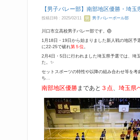
【男子バレー部】南部地区優勝・埼玉
投稿日時 : 2025/02/11
男子バレーボール部
川口市立高校男子バレー部です。🏐
1月18日・19日から始まりました新人戦の地区
に22‐25で破れ
第５位
。
2月4日・5日に行われました埼玉県予選では、埼玉
た。✨
セットスポーツの特性や以降の組み合わせ等を考
ち…
南部地区優勝
まであと
３点
、
埼玉県