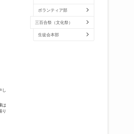
ボランティア部
三百合祭（文化祭）
生徒会本部
申し
嬢は
賜り