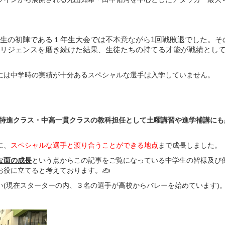
生の初陣である１年生大会では不本意ながら1回戦敗退でした。そ
リジェンスを磨き続けた結果、生徒たちの持てる才能が戦績とし
には中学時の実績が十分あるスペシャルな選手は入学していません。
、特進クラス・中高一貫クラスの教科担任として土曜講習や進学補講にも
に、
スペシャルな選手と渡り合うことができる地点
まで成長しました。
な面の成長
という点からこの記事をご覧になっている中学生の皆様及び
お役に立てると考えております。✍
(現在スターターの内、３名の選手が高校からバレーを始めています)