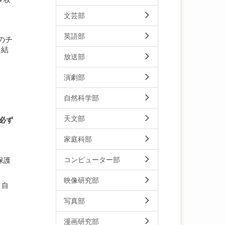
文芸部
英語部
のチ
て結
放送部
演劇部
自然科学部
天文部
必ず
家庭科部
コンピューター部
保護
映像研究部
。自
写真部
漫画研究部