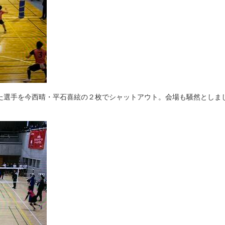
た選手を今西晴・平石喜絃の２枚でシャットアウト。会場も騒然としま