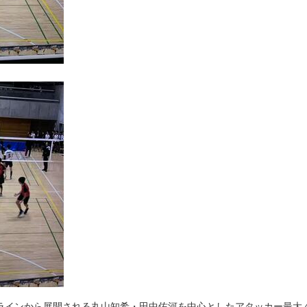
ラインから展開される丸山知希・田中佑河を中心としたアタッカー最大