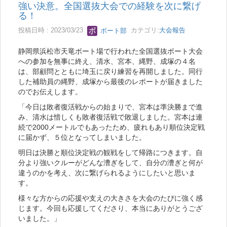
強い決意。全国選抜大会での経験を次に繋げ
る！
投稿日時 : 2023/03/23
ボート部
カテゴリ:
大会報告
静岡県浜松市天竜ボート場で行われた全国選抜ボート大会
への参加を無事に終え、清水、宮本、縄野、成塚の４名
は、部顧問とともに埼玉に戻り練習を再開しました。同行
した補助員の縄野、成塚から最後のレポートが届きました
のでお伝えします。
「今日は敗者復活戦からの始まりで、宮本は準決勝まで進
み、清水は惜しくも敗者復活戦で敗退しました。宮本は連
続で2000メートルでもあったため、疲れもあり順位決定戦
に届かず、５位となってしまいました。
明日は決勝と順位決定戦の観戦をして帰路につきます。自
分より強いクルーがどんな漕ぎをして、自分の漕ぎと何が
違うのかを考え、次に繋げられるようにしたいと思いま
す。
様々な方からの応援や支えの大きさを大会のたびに強く感
じます。今回も応援してくださり、本当にありがとうござ
いました。」