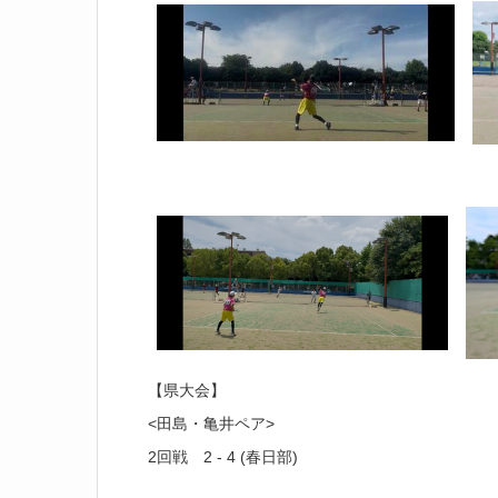
【県大会】
<田島・亀井ペア>
2回戦 2 - 4 (春日部)