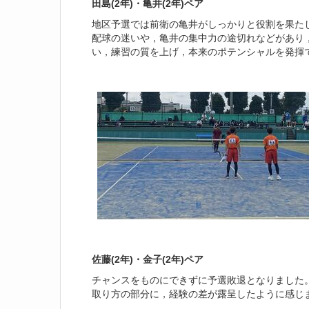
田島(2年)・亀井(2年)ペア
地区予選では前衛の亀井がしっかりと役割を果た
配球の迷いや，亀井の集中力の途切れなどがあり
い，練習の質を上げ，本来のポテンシャルを発揮
佐藤(2年)・金子(2年)ペア
チャンスをものにできずに予選敗退となりました
取り方の部分に，経験の差が露呈したように感じ