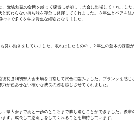
した。受験勉強の合間を縫って練習に参加し，大会に出場してくれました
代と変わらない持ち味を存分に発揮してくれました。３年生とペアを組
感の中で多くを学ぶ貴重な経験となりました。
りも良い動きをしていました。敗れはしたものの，２年生の並木の課題
退後初勝利初県大会出場を目指して試合に臨みました。ブランクを感じ
努力が色あせない確かな成長の跡を感じさせてくれました。
し，県大会まであと一歩のところまで勝ち進むことができました。後輩
います。成長して恩返しをしてくれることを期待しています。