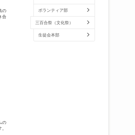
ボランティア部
島の
き合
三百合祭（文化祭）
生徒会本部
ムの
す。