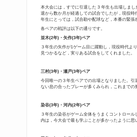
本大会には，すでに引退した 3 年生も出場しま
退から数か月が経過しての試合でしたが，現役時
年生にとっては，試合勘や配球など，本番の緊張
各ペアの戦評は以下の通りです。
並木(2年)・矢作(3年)ペア
３年生の矢作が1ゲーム目に躍動し，現役時代よ
見つかるなど，実りある試合をしてくれました。
三村(3年)・瀬戸(3年)ペア
今回唯一の３年生ペアでの出場となりました。引
ない息の合ったプレーが多くみられ，これまでの
染谷(3年)・河内(2年)ペア
３年生の染谷がゲーム全体をうまくコントロール
内は，今大会で最も学ぶことが多かったように思