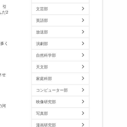
。引
文芸部
んだ2
英語部
放送部
が多く
演劇部
自然科学部
天文部
させ
家庭科部
コンピューター部
映像研究部
の河
写真部
漫画研究部