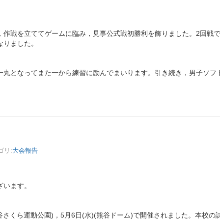
，作戦を立ててゲームに臨み，見事公式戦初勝利を飾りました。2回戦
なりました。
一丸となってまた一から練習に励んでまいります。引き続き，男子ソフ
リ:
大会報告
ざいます。
熊谷さくら運動公園)，5月6日(水)(熊谷ドーム)で開催されました。本校の