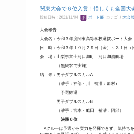
関東大会で６位入賞！惜しくも全国大
投稿日時 : 2021/11/04
ボート部
カテゴリ:
大会
大会報告
大会名：令和３年度関東高等学校選抜ボート大
日 時：令和３年１０月２９日（金）～３１日（
会 場：山梨県富士河口湖町 河口湖漕艇場
（無観客で実施）
結 果：男子ダブルスカルA
（漕手：神部・川 補漕：原村）
予選敗退
男子ダブルスカルB
（漕手：宮本・船田 補漕：阿部）
決勝６位
Aクルーは予選から実力を発揮できず、気持ちを