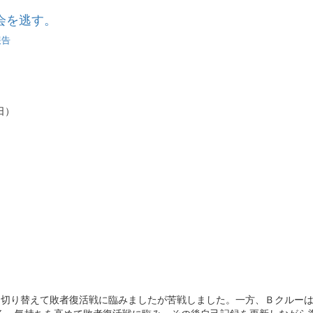
会を逃す。
報告
会
日）
切り替えて敗者復活戦に臨みましたが苦戦しました。一方、Ｂクルー