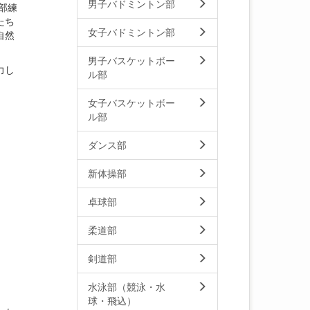
男子バドミントン部
三部練
たち
女子バドミントン部
自然
男子バスケットボー
力し
ル部
女子バスケットボー
ル部
ダンス部
新体操部
卓球部
柔道部
剣道部
水泳部（競泳・水
球・飛込）