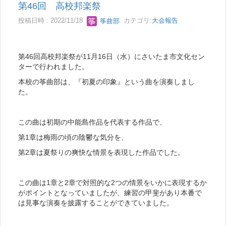
第46回 高校邦楽祭
投稿日時 : 2022/11/18
筝曲部
カテゴリ:
大会報告
第46回高校邦楽祭が11月16日（水）にさいたま市文化セン
ターで行われました。
本校の筝曲部は、『初夏の印象』という曲を演奏しまし
た。
この曲は初期の中能島作品を代表する作品で、
第1章は梅雨の頃の陰鬱な気分を、
第2章は夏祭りの爽快な情景を表現した作品でした。
この曲は1章と2章で対照的な2つの情景をいかに表現するか
がポイントとなっていましたが、練習の甲斐があり本番で
は見事な演奏を披露することができていました。