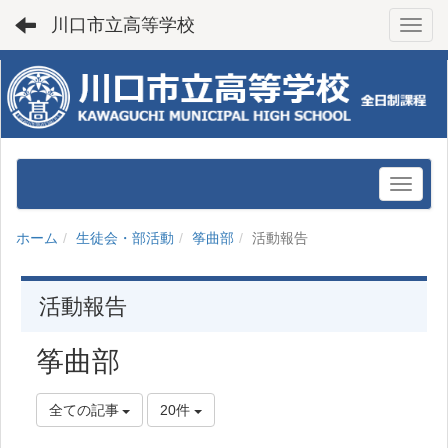
川口市立高等学校
Toggl
ホーム
生徒会・部活動
筝曲部
活動報告
活動報告
筝曲部
全ての記事
20件