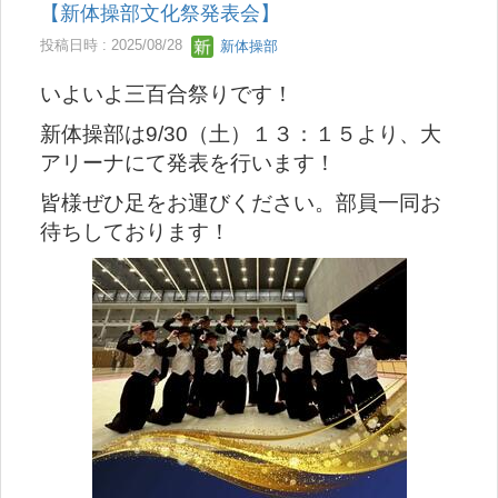
【新体操部文化祭発表会】
投稿日時 : 2025/08/28
新体操部
いよいよ三百合祭りです！
新体操部は9/30（土）１３：１５より、大
アリーナにて発表を行います！
皆様ぜひ足をお運びください。部員一同お
待ちしております！