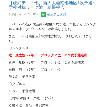
【硬式テニス部】新人大会南部地区1次予選･
学校対抗リーグ戦 結果報告
投稿日時 : 2024/08/30
硬式テニス部
8/21、22の新人大会南部地区１次予選、本校からはシング
ルス10名、ダブルス5ペアが出場しました。
また、8/23は南部支部の学校対抗リーグ戦が行われまし
た。
〇シングルス
辻 凛太朗（2年） ブロック２位 ※２次予選進出
倉澤 夏樹（2年） ブロック３位（２次予選補欠）
石橋 莉斗（2年） ブロック４位
他７名 予選敗退
〇ダブルス
５ペア 予選敗退
〇学校対抗リーグ戦 （５部）
０勝４敗 ５位 ６部降格