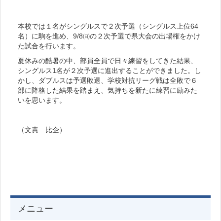
本校では１名がシングルスで２次予選（シングルス上位64
名）に駒を進め、9/8㈰の２次予選で県大会の出場権をかけ
た試合を行います。
夏休みの酷暑の中、部員全員で日々練習をしてきた結果、
シングルス1名が２次予選に進出することができました。し
かし、ダブルスは予選敗退、学校対抗リーグ戦は全敗で６
部に降格した結果を踏まえ、気持ちを新たに練習に励みた
いを思います。
（文責 比企）
メニュー