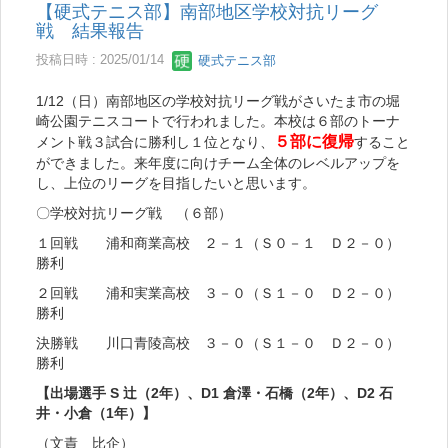
【硬式テニス部】南部地区学校対抗リーグ
戦 結果報告
投稿日時 : 2025/01/14
硬式テニス部
1/12（日）南部地区の学校対抗リーグ戦がさいたま市の堀
崎公園テニスコートで行われました。本校は６部のトーナ
５部に復帰
メント戦３試合に勝利し１位となり、
すること
ができました。来年度に向けチーム全体のレベルアップを
し、上位のリーグを目指したいと思います。
〇学校対抗リーグ戦 （６部）
１回戦 浦和商業高校 ２－１（Ｓ０－１ Ｄ２－０）
勝利
２回戦 浦和実業高校 ３－０（Ｓ１－０ Ｄ２－０）
勝利
決勝戦 川口青陵高校 ３－０（Ｓ１－０ Ｄ２－０）
勝利
【出場選手 S 辻（2年）、D1 倉澤・石橋（2年）、D2 石
井・小倉（1年）】
（文責 比企）