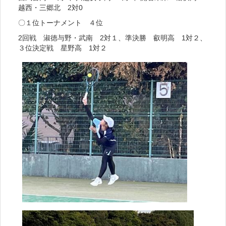
越西・三郷北 2対0
〇１位トーナメント ４位
2回戦 淑徳与野・武南 2対１、準決勝 叡明高 1対２、
３位決定戦 星野高 1対２