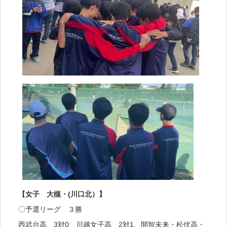
【女子 大槻・(川口北）】
〇予選リーグ ３勝
西武台高 3対0、川越女子高 2対1、開智未来・松伏高・