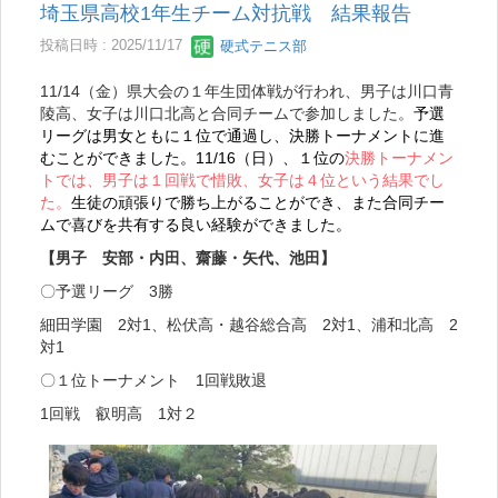
埼玉県高校1年生チーム対抗戦 結果報告
投稿日時 : 2025/11/17
硬式テニス部
11/14（金）県大会の１年生団体戦が行われ、男子は川口青
陵高、女子は川口北高と合同チームで参加しました。
予選
リーグは男女ともに１位で通過し、決勝トーナメントに進
むことができました。11/16（日）、１位の
決勝トーナメン
トでは、男子は１回戦で惜敗、女子は４位という結果でし
た。
生徒の頑張りで勝ち上がることができ、また合同チー
ムで喜びを共有する良い経験ができました。
【男子 安部・内田、齋藤・矢代、池田】
〇予選リーグ 3勝
細田学園 2対1、松伏高・越谷総合高 2対1、浦和北高 2
対1
〇１位トーナメント 1回戦敗退
1回戦 叡明高 1対２