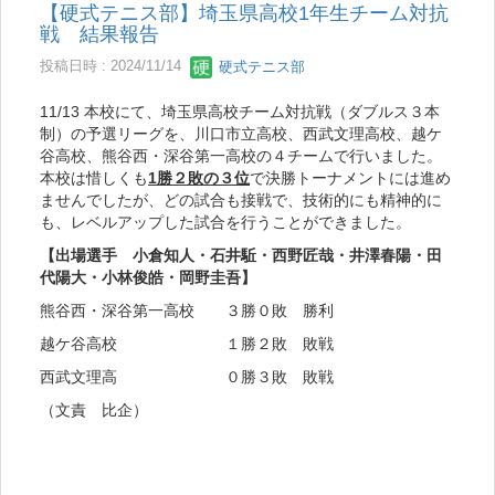
【硬式テニス部】埼玉県高校1年生チーム対抗
戦 結果報告
投稿日時 : 2024/11/14
硬式テニス部
11/13 本校にて、埼玉県高校チーム対抗戦（ダブルス３本
制）の予選リーグを、川口市立高校、西武文理高校、越ケ
谷高校、熊谷西・深谷第一高校の４チームで行いました。
本校は惜しくも
1勝２敗の３位
で決勝トーナメントには進め
ませんでしたが、どの試合も接戦で、技術的にも精神的に
も、レベルアップした試合を行うことができました。
【出場選手 小倉知人・石井駈・西野匠哉・井澤春陽・田
代陽大・小林俊皓・岡野圭吾】
熊谷西・深谷第一高校 ３勝０敗 勝利
越ケ谷高校 １勝２敗 敗戦
西武文理高 ０勝３敗 敗戦
（文責 比企）