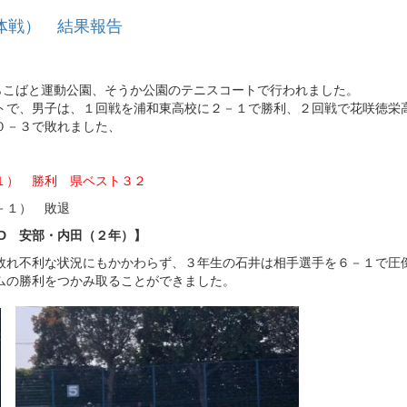
体戦） 結果報告
らこばと運動公園、そうか公園のテニスコートで行われました。
トで、男子は、１回戦を浦和東高校に２－１で勝利、２回戦で花咲徳栄
０－３で敗れました、
１） 勝利 県ベスト３２
－１） 敗退
、D 安部・内田（２年）】
敗れ不利な状況にもかかわらず、３年生の石井は相手選手を６－１で圧
ムの勝利をつかみ取ることができました。