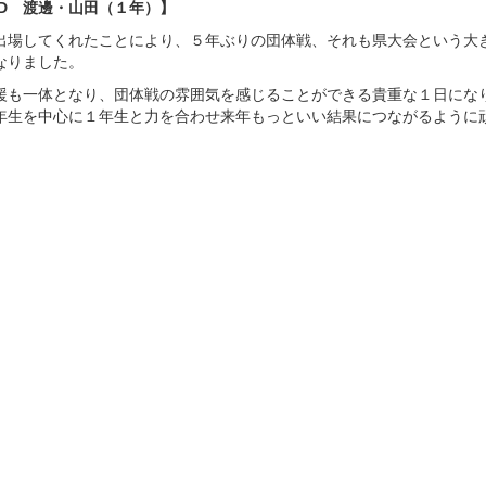
、D 渡邊・山田（１年）】
出場してくれたことにより、５年ぶりの団体戦、それも県大会という大
なりました。
も一体となり、団体戦の雰囲気を感じることができる貴重な１日にな
年生を中心に１年生と力を合わせ来年もっといい結果につながるように