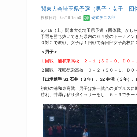
関東大会埼玉県予選（男子・女子 団
投稿日時 : 05/18 15:50
硬式テニス部
5／16（土）関東大会埼玉県予選（団体戦）がし
予選を勝ち抜いてきた県内の６４校のトーナメン
０対２で敗戦、女子は１回戦で春日部女子高校に
＜男子＞
１回戦 浦和東高校 ２－１（Ｓ２－０、Ｄ０－
２回戦 花咲徳栄高校 ０－２（Ｓ０－１、Ｄ０
【出場選手 S1 石井（３年）、S2 井澤（３年）
初戦の浦和東高戦、男子は第一試合のダブルスに
勝利、井澤は粘り強くラリーをし、６－３でチー