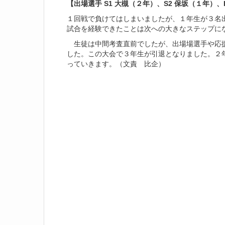
【出場選手 S1 大槻（２年）、S2 保坂（１年）
１回戦で負けてはしまいましたが、１年生が３名
試合を経験できたことは次への大きなステップに
生徒は中間考査直前でしたが、出場場選手や応援
した。この大会で３年生が引退となりました。２
っていきます。（文責 比企）