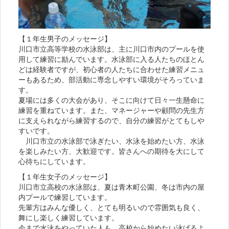
【１年生男子のメッセージ】
川口市立高等学校の水泳部は、主に川口市内のプールを使
用して練習に励んでいます。水泳部に入る人たちのほとん
どは経験者ですが、初心者の人たちに合わせた練習メニュ
ーもあるため、部活動に専念しやすい環境がそろっていま
す。
夏場には多くの大会があり、そこに向けて日々一生懸命に
練習を重ねています。また、マネージャーや顧問の先生方
に支えられながら練習するので、自分の練習がとてもしや
すいです。
川口市立の水泳部で泳ぎたい、水泳を始めたい方、水泳
を楽しみたい方、大歓迎です。皆さんへの期待を大にして
心待ちにしています。
【１年生女子のメッセージ】
川口市立高校の水泳部は、夏は青木町公園、冬は市内の屋
内プールで練習しています。
先輩方はみんな優しく、とても明るいので雰囲気も良く、
舞にし楽しく練習しています。
今まで水泳をやっていた人も、高校から始めたい泳げるよ