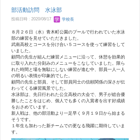
部活動訪問 水泳部
投稿日時 : 2020/08/17
学校長
８月２６日（水）青木町公園のプールで行われていた水泳
部の練習を見せていただきました。
武南高校とコースを分け合い５コースを使って練習をして
いました。
顧問の先生が組んだ練習メニューに沿って、休憩を効果的
に取り入れた分刻みのメニューをこなしていました。限ら
れた時間と場を無駄にしない練習が進む中、部員一人一人
の明るい表情が印象的でした。
顧問の先生と部員、そして部員同士の信頼関係の深さが伝
わってくる練習風景でした。
水泳部は、先日行われた公立高校の大会で、男子が総合優
勝したことをはじめ、個人でも多くの入賞者を出す好成績
をおさめています。
新人戦は、他の部活動より一足早く９月１９日から始まる
そうです。
１年生も加わった新チームでの更なる飛躍に期待していま
す。