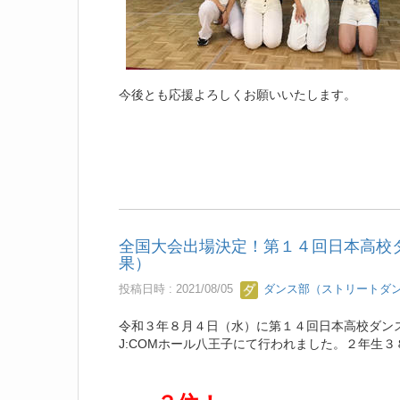
今後とも応援よろしくお願いいたします。
全国大会出場決定！第１４回日本高校ダン
果）
投稿日時 : 2021/08/05
ダンス部（ストリートダ
令和３年８月４日（水）に第１４回日本高校ダンス部選
J:COMホール八王子にて行われました。２年生