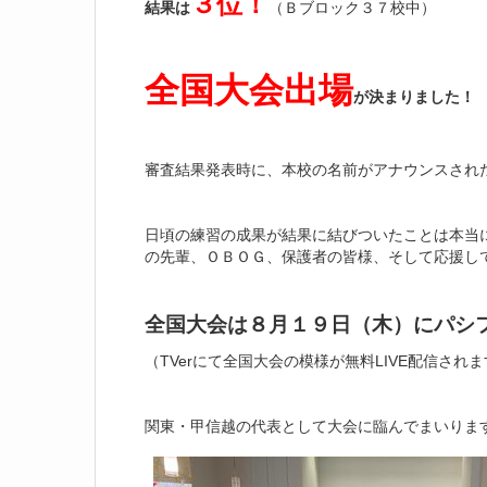
３位
！
結果は
（Ｂブロック３７校中）
全国大会出場
が決まりました！
審査結果発表時に、本校の名前がアナウンスされ
日頃の練習の成果が結果に結びついたことは本当
の先輩、ＯＢＯＧ、保護者の皆様、そして応援し
全国大会は８月１９日（木）にパシ
（TVerにて全国大会の模様が無料LIVE配信され
関東・甲信越の代表として大会に臨んでまいりま