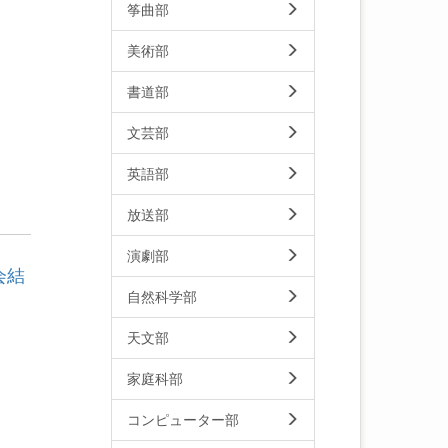
筝曲部
美術部
書道部
文芸部
英語部
放送部
演劇部
会結
自然科学部
天文部
家庭科部
コンピューター部