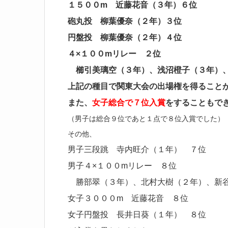
１５００m 近藤花音（３年）６位
砲丸投 柳葉優奈（２年）３位
円盤投 柳葉優奈（２年）４位
４×１００mリレー ２位
櫛引美璃空（３年）、浅沼橙子（３年）、
上記の種目で関東大会の出場権を得ること
また、
女子総合で７位入賞
をすることもで
（男子は総合９位であと１点で８位入賞でした）
その他、
男子三段跳 寺内旺介（１年） ７位
男子４×１００mリレー ８位
勝部翠（３年）、北村大樹（２年）、新谷
女子３０００m 近藤花音 ８位
女子円盤投 長井日葵（１年） ８位