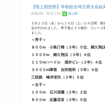
【陸上競技部】学校総合埼玉県大会結
投稿日時 : 05/18 7:55
陸上部
５月１３日（水）から１６日（土）の４日間、熊
会が行われました。男子個人３３種目、リレー２
ました。
＜男子＞
８００m 小島汀稀（３年）５位、郷久翔
１５００m 郷久翔汰（３年）４位
１１０mハードル 酒井ビレ（２年）４位
３０００m障害 吉田惺和（３年）４位
三段跳 峰岸吏玖（２年）５位
＜女子＞
１００m 石川清麗（２年）２位
８００m 近藤花音（３年）５位