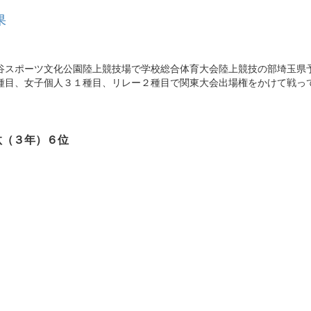
果
谷スポーツ文化公園陸上競技場で学校総合体育大会陸上競技の部埼玉県
種目、女子個人３１種目、リレー２種目で関東大会出場権をかけて戦っ
汰（３年）６位