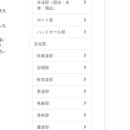
水泳部（競泳・水
球・飛込）
東大
ボート部
んな
ハンドボール部
場）
文化部
す。
思い
吹奏楽部
合唱部
軽音楽部
茶道部
筝曲部
美術部
書道部