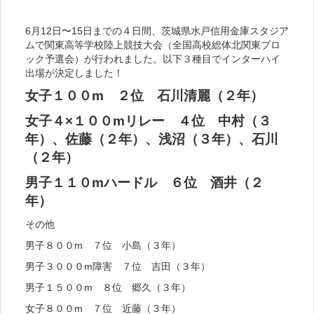
6月12日〜15日までの４日間、茨城県水戸信用金庫スタジア
ムで関東高等学校陸上競技大会（全国高校総体北関東ブロ
ック予選会）が行われました。以下３種目でインターハイ
出場が決定しました！
女子１００m ２位 石川清麗（２年）
女子４×１００mリレー ４位 中村（３
年）、佐藤（２年）、浅沼（３年）、石川
（２年）
男子１１０mハードル ６位 酒井（２
年）
その他
男子８００m ７位 小島（３年）
男子３０００m障害 ７位 吉田（３年）
男子１５００m ８位 郷久（３年）
女子８００m ７位 近藤（３年）