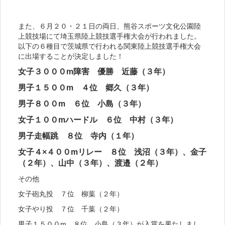
また、６月２０・２１日の両日、熊谷スポーツ文化公園陸
上競技場にて埼玉県陸上競技選手権大会が行われました。
以下の６種目で茨城県で行われる関東陸上競技選手権大会
に出場することが決定しました！
女子３０００m障害 優勝 近藤（３年）
男子１５００m ４位 郷久（３年）
男子８００m ６位 小島（３年）
女子１００mハードル ６位 中村（３年）
男子走幅跳 ８位 寺内（１年）
女子４×４００mリレー ８位 浅沼（３年）、金子
（２年）、山中（３年）、渡邉（２年）
その他
女子砲丸投 ７位 柳葉（２年）
女子やり投 ７位 千葉（２年）
男子１５００m ８位 小島（３年）が入賞を果たしまし