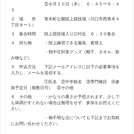
⑤８月２０日（木） ６：４５〜９：４
５
２ 場 所 青木町公園陸上競技場（川口市西青木４
丁目８ー１）
３ 集合時間 陸上競技場入り口付近 ６：３０集合
４ 持ち物 ・陸上練習できる服装、着替え
・熱中症対策グッズ（帽子、タオル、飲
み物など）
５ 申込方法 下記メールアドレスに以下の必要事項を
入力し、メールを送信する。
①氏名 ②中学校名 ③専門種目 ④参
加予定日（複数日可） ⑤その他
６ その他 ・かなりの暑さが予想されます。少しで
も体調がすぐれない場合は無理をせず、参加をお控えくだ
さい。
・御不明な点についても下記までお気軽
にお問い合わせください。