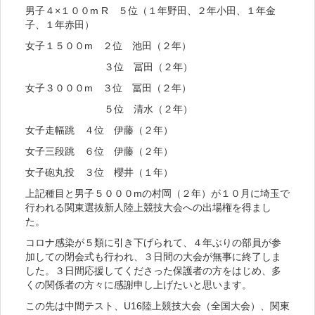
男子４×１００m R ５位（１年野田、２年小田、１年金
子、１年赤田）
女子１５００m ２位 池田（２年）
３位 冨田（２年）
女子３０００m ３位 冨田（２年）
５位 清水（２年）
女子走幅跳 ４位 伊藤（２年）
女子三段跳 ６位 伊藤（２年）
女子砲丸投 ３位 櫻井（１年）
上記種目と男子５０００mの村岡（２年）が１０月に埼玉で
行われる関東選抜新人陸上競技大会への出場権を得まし
た。
コロナ感染が５類に引き下げられて、４年ぶりの部員が参
加しての閉会式も行われ、３日間の大会が無事に終了しま
した。３日間応援してくださった保護者の方をはじめ、多
くの関係者の方々に感謝申し上げたいと思います。
この先は中間テスト、U16陸上競技大会（全国大会）、関東