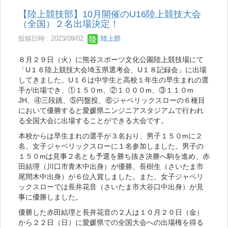
【陸上競技部】10月開催のU16陸上競技大会
（全国）２名出場決定！
投稿日時 : 2023/09/02
陸上部
８月２９日（火）に熊谷スポーツ文化公園陸上競技場にて
「U１６陸上競技大会埼玉県選考会、U１８記録会」に出場
してきました。U１６は中学生と高校１年生の早生まれの選
手が出場でき、①１５０m、②１０００m、③１１０m
JH、④三段跳、⑤円盤投、⑥ジャベリックスローの６種目
において優勝すると愛媛県ニンジニアスタジアムで行われ
る全国大会に出場することができる大会です。
本校からは早生まれの選手が３名おり、男子１５０mに２
名、女子ジャベリックスローに１名参加しました。男子の
１５０mは見事２名とも予選を勝ち抜き決勝へ駒を進め、赤
田結理（川口市青木中出身）が優勝、長樹生（さいたま市
尾間木中出身）が６位入賞しました。また、女子ジャベリ
ックスローでは長井花音（さいたま市大谷口中出身）が見
事に優勝しました。
優勝した赤田結理と長井花音の２人は１０月２０日（金）
から２２日（日）に愛媛県での全国大会への出場権を得る