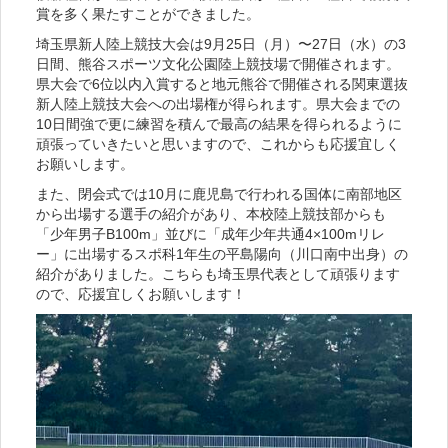
賞を多く果たすことができました。
埼玉県新人陸上競技大会は9月25日（月）〜27日（水）の3
日間、熊谷スポーツ文化公園陸上競技場で開催されます。
県大会で6位以内入賞すると地元熊谷で開催される関東選抜
新人陸上競技大会への出場権が得られます。県大会までの
10日間強で更に練習を積んで最高の結果を得られるように
頑張っていきたいと思いますので、これからも応援宜しく
お願いします。
また、閉会式では10月に鹿児島で行われる国体に南部地区
から出場する選手の紹介があり、本校陸上競技部からも
「少年男子B100m」並びに「成年少年共通4×100mリレ
ー」に出場するスポ科1年生の平島陽向（川口南中出身）の
紹介がありました。こちらも埼玉県代表として頑張ります
ので、応援宜しくお願いします！