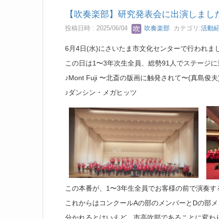
【吹奏楽部】研究発表会に出演しまし
投稿日時 : 2025/06/04
吹奏楽部
カテゴリ:
活動
6月4日(水)にさいたま市文化センターで行われま
この日は1〜3年次生全員、総勢91人でステージ
♪Mont Fuji 〜北斎の版画に触発されて〜(真島俊夫
♪ダンシン・メガヒッツ
この本番が、1〜3年生全員でお客様の前で演奏す
これからはコンクールAの部のメンバーとDの部メ
分かれるとはいえど、市高吹部であることに変わ