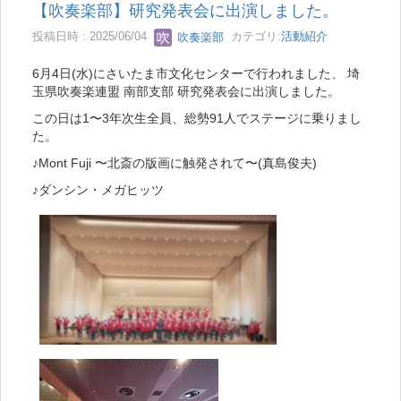
【吹奏楽部】研究発表会に出演しました。
投稿日時 : 2025/06/04
吹奏楽部
カテゴリ:
活動紹介
6月4日(水)にさいたま市文化センターで行われました、 埼
玉県吹奏楽連盟 南部支部 研究発表会に出演しました。
この日は1〜3年次生全員、総勢91人でステージに乗りまし
た。
♪Mont Fuji 〜北斎の版画に触発されて〜(真島俊夫)
♪ダンシン・メガヒッツ