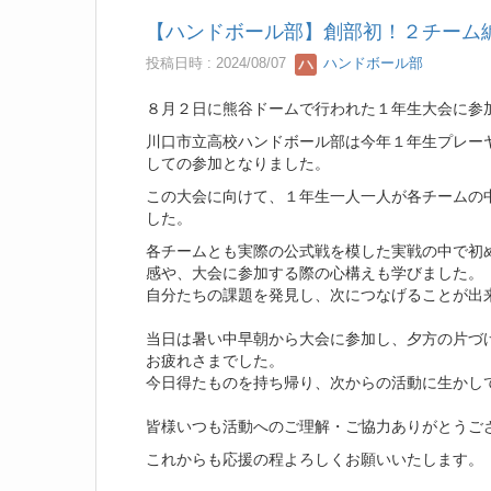
【ハンドボール部】創部初！２チーム
投稿日時 : 2024/08/07
ハンドボール部
８月２日に熊谷ドームで行われた１年生大会に参
川口市立高校ハンドボール部は今年１年生プレー
しての参加となりました。
この大会に向けて、１年生一人一人が各チームの
した。
各チームとも実際の公式戦を模した実戦の中で初
感や、大会に参加する際の心構えも学びました。
自分たちの課題を発見し、次につなげることが出
当日は暑い中早朝から大会に参加し、夕方の片づ
お疲れさまでした。
今日得たものを持ち帰り、次からの活動に生かし
皆様いつも活動へのご理解・ご協力ありがとうご
これからも応援の程よろしくお願いいたします。