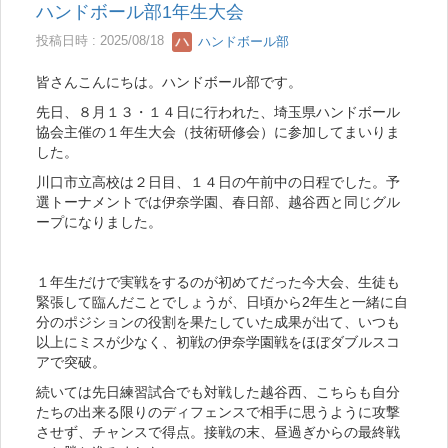
ハンドボール部1年生大会
投稿日時 : 2025/08/18
ハンドボール部
皆さんこんにちは。ハンドボール部です。
先日、８月１３・１４日に行われた、埼玉県ハンドボール
協会主催の１年生大会（技術研修会）に参加してまいりま
した。
川口市立高校は２日目、１４日の午前中の日程でした。予
選トーナメントでは伊奈学園、春日部、越谷西と同じグル
ープになりました。
１年生だけで実戦をするのが初めてだった今大会、生徒も
緊張して臨んだことでしょうが、日頃から2年生と一緒に自
分のポジションの役割を果たしていた成果が出て、いつも
以上にミスが少なく、初戦の伊奈学園戦をほぼダブルスコ
アで突破。
続いては先日練習試合でも対戦した越谷西、こちらも自分
たちの出来る限りのディフェンスで相手に思うように攻撃
させず、チャンスで得点。接戦の末、昼過ぎからの最終戦