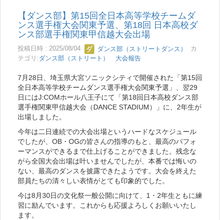
【ダンス部】第15回全日本高等学校チームダ
ンス選手権大会関東予選、第18回 日本高校ダ
ンス部選手権関東甲信越大会出場
投稿日時 : 2025/08/04
ダンス部（ストリートダンス）
カ
テゴリ:
ダンス部（ストリート） 大会報告
7月28日、埼玉県大宮ソニックシティで開催された「第15回
全日本高等学校チームダンス選手権大会関東予選」、翌29
日にはJ:COMホール八王子にて「第18回日本高校ダンス部
選手権関東甲信越大会（DANCE STADIUM）」に、2年生が
出場しました。
今年は二日連続での大会出場というハードなスケジュール
でしたが、OB・OGの皆さんの指導のもと、最高のパフォ
ーマンスができるまで仕上げることができました。残念な
がら全国大会出場は叶いませんでしたが、本番では悔いの
ない、最高のダンスを披露できたようです。大会を終えた
部員たちの清々しい表情がとても印象的でした。
今は8月30日の文化祭一般公開に向けて、1・2年生ともに練
習に励んでいます。これからも応援よろしくお願いいたし
ます。