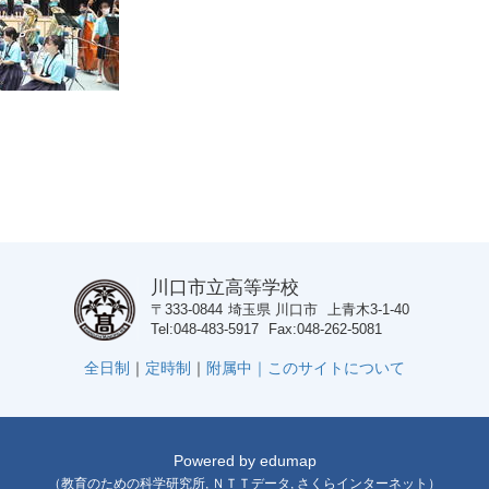
川口市立高等学校
〒333-0844
埼玉県
川口市
上青木3-1-40
Tel
048-483-5917
Fax
048-262-5081
全日制
｜
定時制
｜
附属中｜
このサイトについて
Powered by
edumap
（
教育のための科学研究所
,
ＮＴＴデータ
,
さくらインターネット
）